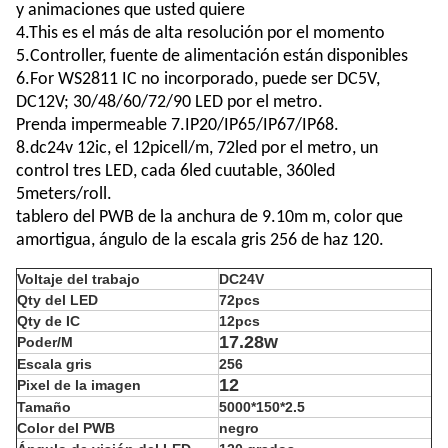
y animaciones que usted quiere
4.This es el más de alta resolución por el momento
5.Controller, fuente de alimentación están disponibles
6.For WS2811 IC no incorporado, puede ser DC5V,
DC12V; 30/48/60/72/90 LED por el metro.
Prenda impermeable
7.IP20/IP65/IP67/IP68
.
8.dc24v 12ic, el 12picell/m, 72led por el metro, un
control tres LED, cada 6led cuutable, 360led
5meters/roll.
tablero del PWB de la anchura de 9.10m m, color que
amortigua, ángulo de la escala gris 256 de haz 120.
Voltaje del trabajo
DC24V
Qty del LED
72pcs
Qty de IC
12pcs
17.28w
Poder/M
Escala gris
256
12
Pixel de la imagen
Tamaño
5000*150*2.5
Color del PWB
negro