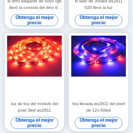
el dmx elegante de 5050 rgb
el lado de 300led ws2811
llevó la consola del dmx de
020 llevó la luz
la tira ws2811 controlable
Obtenga el mejor
Obtenga el mejor
precio
precio
luz de tira del módulo del
tira llevada ws2811 del pixel
pxiel 3led ws2811
de 12v 60led
Obtenga el mejor
Obtenga el mejor
precio
precio