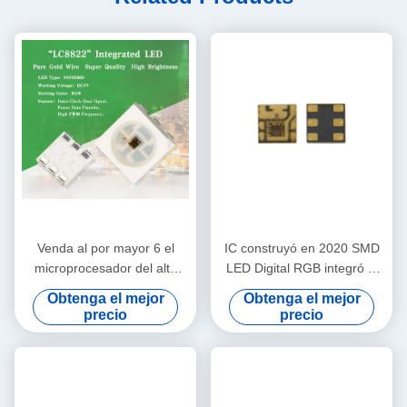
Venda al por mayor 6 el
IC construyó en 2020 SMD
microprocesador del alto
LED Digital RGB integró el
brillo SK9822 APA102C 5050
microprocesador LC8822 del
Obtenga el mejor
Obtenga el mejor
RGB LED de Sanan del
LED
precio
precio
perno