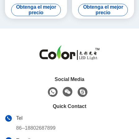
emite el microprocesador
pequeño de lc8812 3210
Obtenga el mejor
Obtenga el mejor
llevado para la iluminación
RGB SMD LED
precio
precio
inteligente del pcba
Social Media
Quick Contact
Tel
86--18802687899