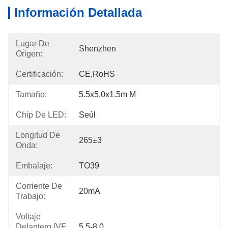
Información Detallada
Lugar De
Shenzhen
Origen:
Certificación:
CE,RoHS
Tamaño:
5.5x5.0x1.5m M
Chip De LED:
Seúl
Longitud De
265±3
Onda:
Embalaje:
TO39
Corriente De
20mA
Trabajo:
Voltaje
Delantero [VF
5.5-8.0