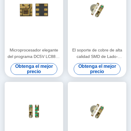
Microprocesador elegante
El soporte de cobre de alta
del programa DC5V LC8822
calidad SMD de Lado-
2020 controlables a todo
emisión 3210 llevó el
Obtenga el mejor
Obtenga el mejor
color LED del RGB
microprocesador de Chip
precio
precio
Side RGB 9Mil LED