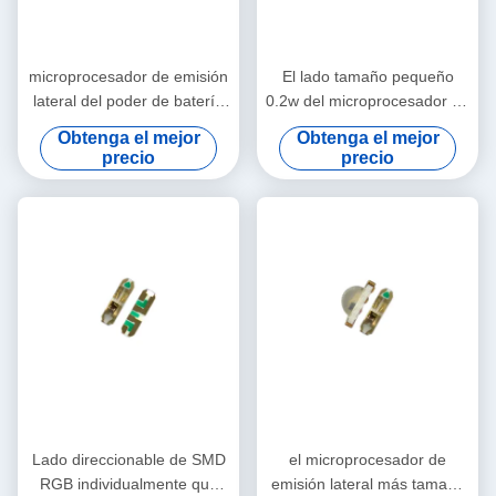
microprocesador de emisión
El lado tamaño pequeño
lateral del poder de batería
0.2w del microprocesador de
5V SK6812 RGB 0.2w 3210
Epistar Sanan que emitía el
Obtenga el mejor
Obtenga el mejor
LED
smd de 3210 rgb llevó
precio
precio
Lado direccionable de SMD
el microprocesador de
RGB individualmente que
emisión lateral más tamaño