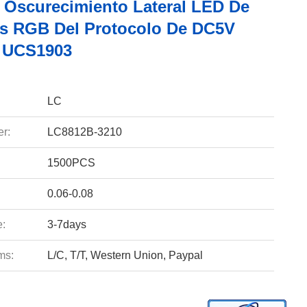
e Oscurecimiento Lateral LED De
es RGB Del Protocolo De DC5V
 UCS1903
LC
r:
LC8812B-3210
1500PCS
0.06-0.08
e:
3-7days
ms:
L/C, T/T, Western Union, Paypal