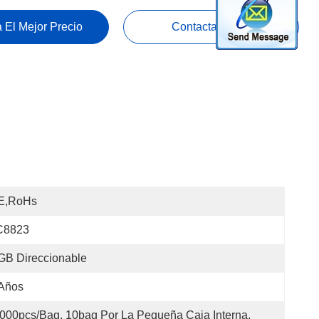
 El Mejor Precio
Contacta Ahora
E,RoHs
C8823
GB Direccionable
 Años
000pcs/bag, 10bag Por La Pequeña Caja Interna, 