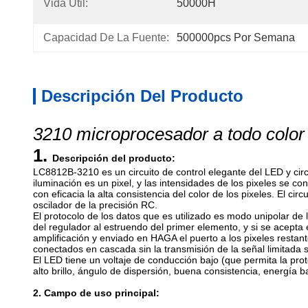
Vida Útil:
50000H
Capacidad De La Fuente:
500000pcs Por Semana
Descripción Del Producto
3210 microprocesador a todo color
1.
Descripción del producto:
LC8812B-3210 es un circuito de control elegante del LED y ci
iluminación es un pixel, y las intensidades de los pixeles se co
con eficacia la alta consistencia del color de los pixeles. El cir
oscilador de la precisión RC.
El protocolo de los datos que es utilizado es modo unipolar d
del regulador al estruendo del primer elemento, y si se acepta e
amplificación y enviado en HAGA el puerto a los pixeles restan
conectados en cascada sin la transmisión de la señal limitada 
El LED tiene un voltaje de conducción bajo (que permita la pro
alto brillo, ángulo de dispersión, buena consistencia, energía baj
2. Campo de uso principal: