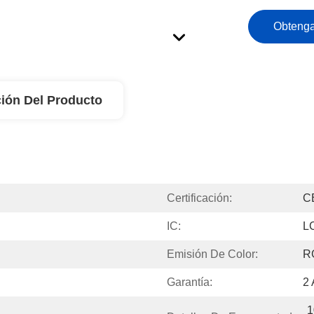
Obtenga
ión Del Producto
Certificación:
C
IC:
L
Emisión De Color:
R
Garantía:
2
1