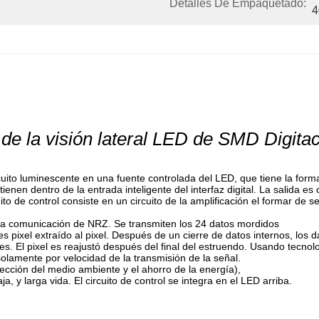
Detalles De Empaquetado:
4
 de la visión lateral LED de SMD Digi
rcuito luminescente en una fuente controlada del LED, que tiene la f
ntienen dentro de la entrada inteligente del interfaz digital. La salida
cuito de control consiste en un circuito de la amplificación el formar de 
e la comunicación de NRZ. Se transmiten los 24 datos mordidos
s pixel extraído al pixel. Después de un cierre de datos internos, los da
tes. El pixel es reajustó después del final del estruendo. Usando tecn
solamente por velocidad de la transmisión de la señal.
tección del medio ambiente y el ahorro de la energía),
a, y larga vida. El circuito de control se integra en el LED arriba.