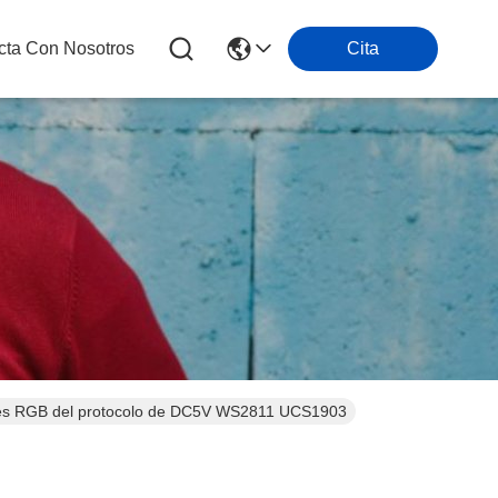
cta Con Nosotros
Cita
taces RGB del protocolo de DC5V WS2811 UCS1903