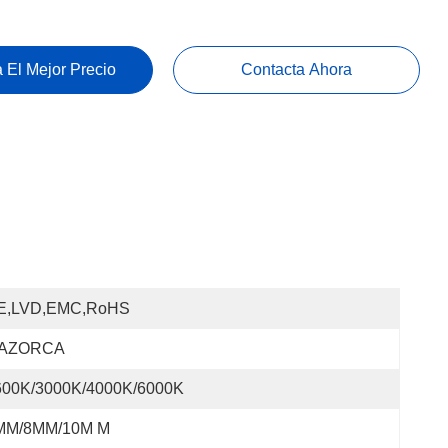
 El Mejor Precio
Contacta Ahora
E,LVD,EMC,RoHS
AZORCA
600K/3000K/4000K/6000K
MM/8MM/10M M