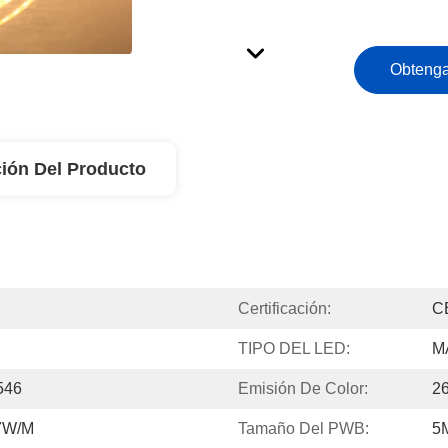
Obtenga
ión Del Producto
Certificación:
C
TIPO DEL LED:
M
546
Emisión De Color:
2
17W/m
Tamaño Del PWB:
5