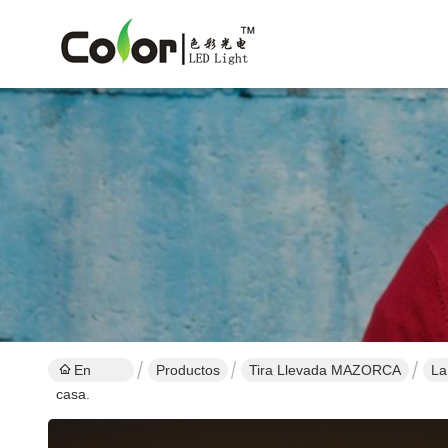
En
Productos
Tira Llevada MAZORCA
La
casa.
de