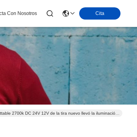
cta Con Nosotros
Cita
able 2700k DC 24V 12V de la tira nuevo llevó la iluminación