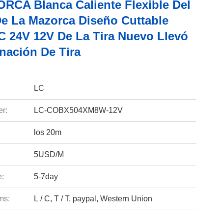
RCA Blanca Caliente Flexible Del
e La Mazorca Diseño Cuttable
C 24V 12V De La Tira Nuevo Llevó
nación De Tira
LC
r:
LC-COBX504XM8W-12V
los 20m
5USD/M
e:
5-7day
ms:
L / C, T / T, paypal, Western Union