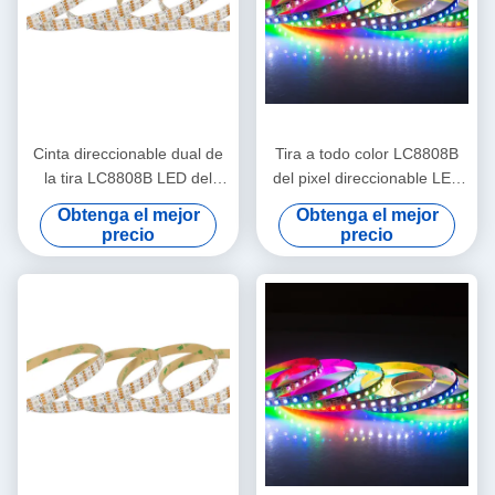
Cinta direccionable dual de
Tira a todo color LC8808B
la tira LC8808B LED del
del pixel direccionable LED
pixel de la señal LED de
de DC12V WS2815 RGB
Obtenga el mejor
Obtenga el mejor
WS2815 DC12V
precio
precio