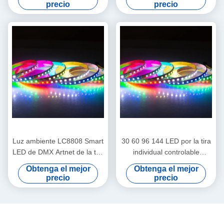
Digitaces RGB
96LED/m Digitaces RGB
precio
precio
LC8808
Luz ambiente LC8808 Smart
30 60 96 144 LED por la tira
LED de DMX Artnet de la tira
individual controlable
controlable del regulador
LC8808 del pixel LED del
Obtenga el mejor
Obtenga el mejor
programa del color del metro
precio
precio
DC12V Digitaces RGB