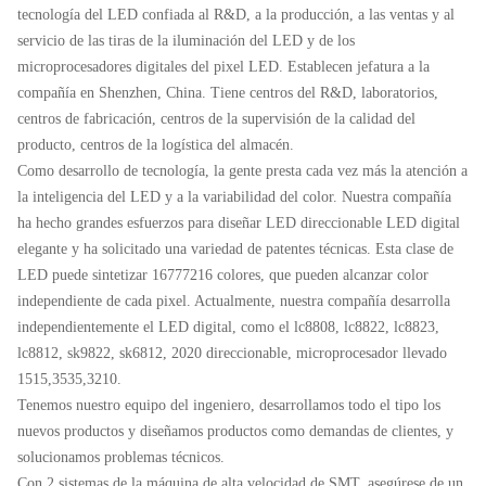
tecnología del LED confiada al R&D, a la producción, a las ventas y al
servicio de las tiras de la iluminación del LED y de los
microprocesadores digitales del pixel LED. Establecen jefatura a la
compañía en Shenzhen, China. Tiene centros del R&D, laboratorios,
centros de fabricación, centros de la supervisión de la calidad del
producto, centros de la logística del almacén.
Como desarrollo de tecnología, la gente presta cada vez más la atención a
la inteligencia del LED y a la variabilidad del color. Nuestra compañía
ha hecho grandes esfuerzos para diseñar LED direccionable LED digital
elegante y ha solicitado una variedad de patentes técnicas. Esta clase de
LED puede sintetizar 16777216 colores, que pueden alcanzar color
independiente de cada pixel. Actualmente, nuestra compañía desarrolla
independientemente el LED digital, como el lc8808, lc8822, lc8823,
lc8812, sk9822, sk6812, 2020 direccionable, microprocesador llevado
1515,3535,3210.
Tenemos nuestro equipo del ingeniero, desarrollamos todo el tipo los
nuevos productos y diseñamos productos como demandas de clientes, y
solucionamos problemas técnicos.
Con 2 sistemas de la máquina de alta velocidad de SMT, asegúrese de un