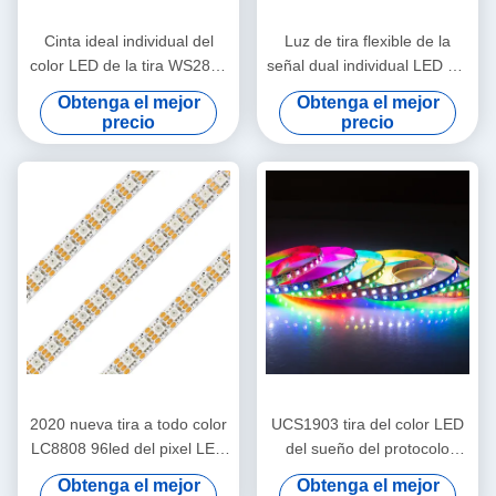
Cinta ideal individual del
Luz de tira flexible de la
color LED de la tira WS2815
señal dual individual LED del
del pixel de DC12V LC8808B
pixel LC8808B de DC12V
Obtenga el mejor
Obtenga el mejor
precio
precio
2020 nueva tira a todo color
UCS1903 tira del color LED
LC8808 96led del pixel LED
del sueño del protocolo
de la tecnología DC12V
DC12V los 96Pixel/m los
Obtenga el mejor
Obtenga el mejor