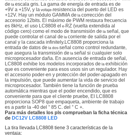
de
escala gris. La gama de energía de entrada es de
la
+9V a +15V, y la
resistencia del puerto del LED es
voltaje-
+12V. Hay un módulo GAMMA de
corrección del
la
accesorio 12bits. El máximo de PWM restaura frecuencia
es 8kHz, el uso LC8808 el
RZ (vuelta extendida al
e-
código cero) como el modo de transmisión de
señal, que
la
puede controlar el canal de
corriente de salida por el
la
canal y la cascada infinitely.LC8808 proporciona la
entrada de datos de
señal como control redundante,
la dos-
que asegura la transmisión de
señal si cualquier solo
la
microprocesador daña. En ausencia de entrada de señal,
LC8808 exhibe los modelos incorporados de
exhibición
la
que es conveniente para esos usos sin un regulador. Hay
el accesorio poder-en y protección del poder-apagado en
la impulsión, que puede aumentar la vida de servicio del
microprocesador. También tiene la función de prueba
automática mientras que el poder encendido, que es
conveniente para que el cliente pruebe, El LC8808
proporciona SOP8 que empaqueta, ambiente de trabajo
es a partir la -40 del ° 85 C. del ° C +.
Para más detalles los pls comprueban la ficha técnica
de
DC12V
LC8808 LED
La tira llevada LC8808 tiene 3 características de la
ventaja: