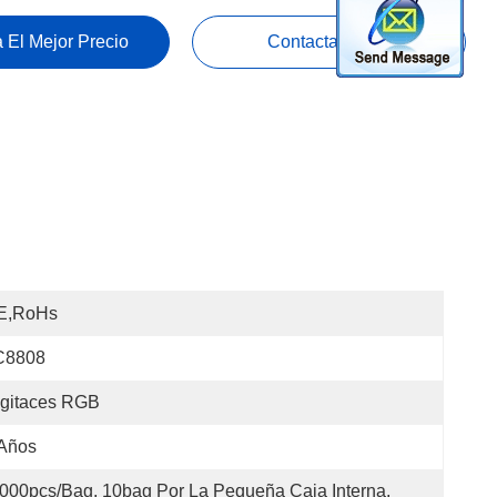
 El Mejor Precio
Contacta Ahora
E,RoHs
C8808
igitaces RGB
 Años
000pcs/bag, 10bag Por La Pequeña Caja Interna, 