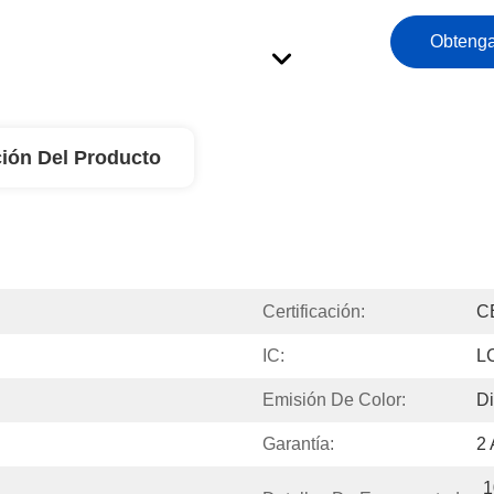
Obtenga
ión Del Producto
Certificación:
C
IC:
L
Emisión De Color:
D
Garantía:
2
1