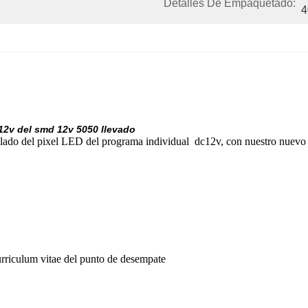
Detalles De Empaquetado:
4
c12v del smd 12v 5050 llevado
lado del pixel LED del programa individual
dc12v
, con nuestro nuevo 
urriculum vitae del punto de desempate
