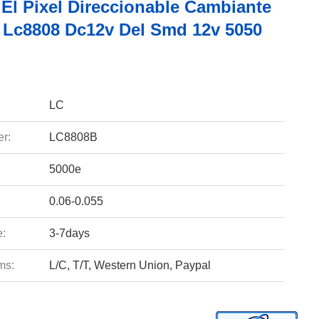
 El Pixel Direccionable Cambiante
 Lc8808 Dc12v Del Smd 12v 5050
LC
r:
LC8808B
5000e
0.06-0.055
e:
3-7days
ms:
L/C, T/T, Western Union, Paypal