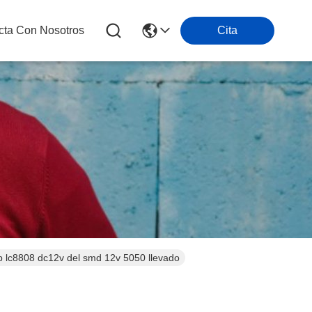
cta Con Nosotros
Cita
gb lc8808 dc12v del smd 12v 5050 llevado