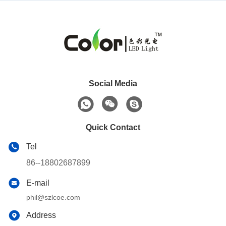
Social Media
Quick Contact
Tel
86--18802687899
E-mail
phil@szlcoe.com
Address