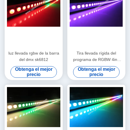
luz llevada rgbw de la barra
Tira llevada rígida del
del dmx sk6812
programa de RGBW 4in1
144led
Obtenga el mejor
Obtenga el mejor
precio
precio