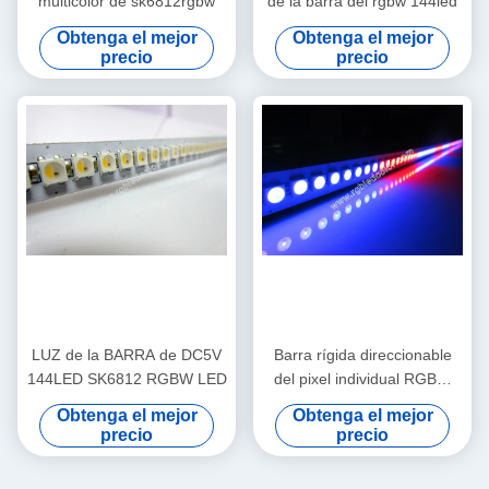
multicolor de sk6812rgbw
de la barra del rgbw 144led
Obtenga el mejor
Obtenga el mejor
precio
precio
LUZ de la BARRA de DC5V
Barra rígida direccionable
144LED SK6812 RGBW LED
del pixel individual RGBW
LED
Obtenga el mejor
Obtenga el mejor
precio
precio