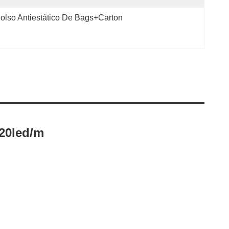
olso Antiestático De Bags+carton
120led/m