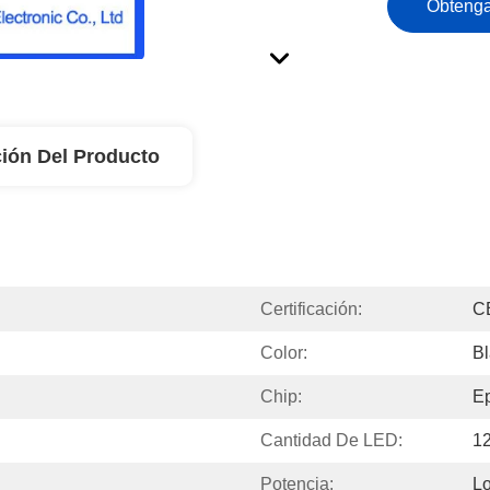
Obtenga
ión Del Producto
Certificación:
C
Color:
Bl
Chip:
Ep
Cantidad De LED:
1
Potencia:
L