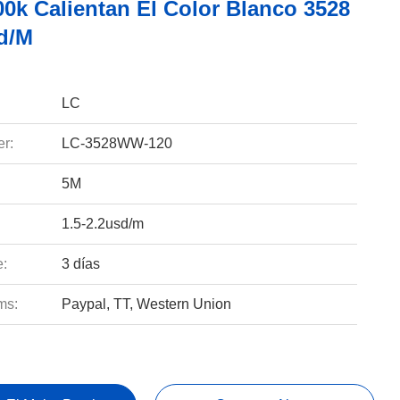
00k Calientan El Color Blanco 3528
ed/m
LC
r:
LC-3528WW-120
5M
1.5-2.2usd/m
e:
3 días
ms:
Paypal, TT, Western Union