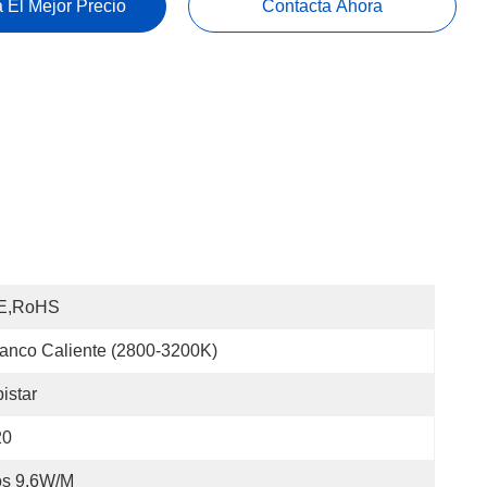
 El Mejor Precio
Contacta Ahora
E,RoHS
anco Caliente (2800-3200K)
istar
20
os 9.6W/M