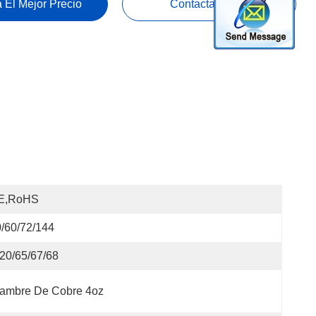
 El Mejor Precio
Contacta Ahora
E,RoHS
/60/72/144
20/65/67/68
lambre De Cobre 4oz