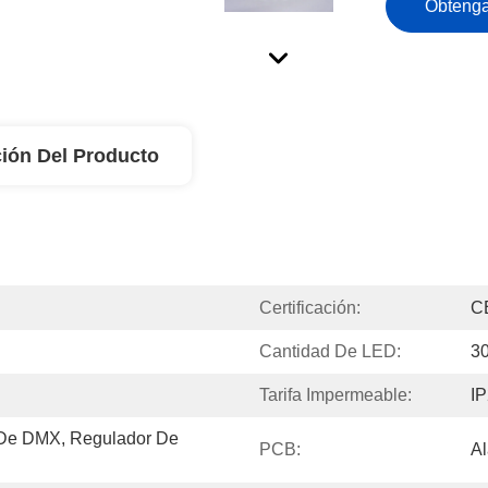
Obtenga
ión Del Producto
Certificación:
C
Cantidad De LED:
30
Tarifa Impermeable:
IP
 De DMX, Regulador De 
PCB:
A