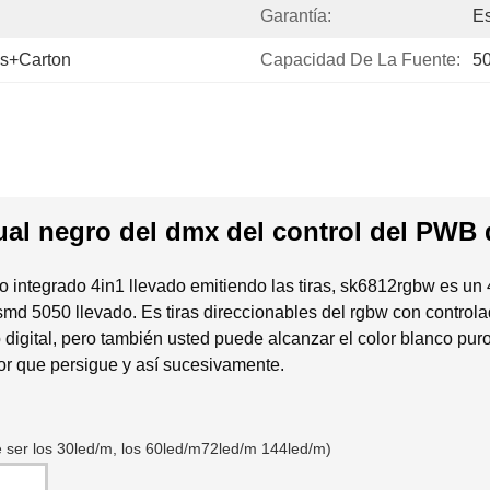
Garantía:
Es
gs+carton
Capacidad De La Fuente:
5
ual negro del dmx del control del PWB dc
tegrado 4in1 llevado emitiendo las tiras, sk6812rgbw es un 4
md 5050 llevado. Es tiras direccionables del rgbw con controla
b digital, pero también usted puede alcanzar el color blanco puro 
lor
que persigue y así sucesivamente.
 ser los 30led/m,
los 60led/m72led/m 144led/m)