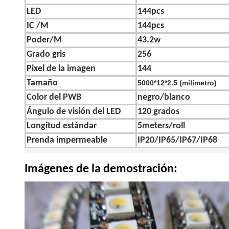
LED
144pcs
IC /M
144pcs
Poder/M
43.2w
Grado gris
256
Pixel de la imagen
144
Tamaño
5000*12*2.5 (milímetro)
Color del PWB
negro/blanco
Ángulo de visión del LED
120 grados
Longitud estándar
5meters/roll
Prenda impermeable
IP20/IP65/IP67/IP68
Imágenes de la demostración: