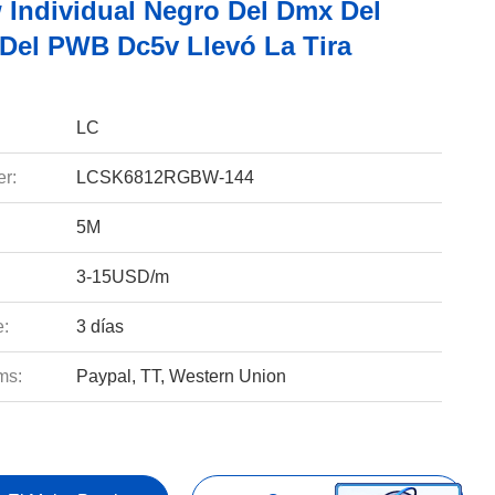
 Individual Negro Del Dmx Del
 Del PWB Dc5v Llevó La Tira
LC
r:
LCSK6812RGBW-144
5M
3-15USD/m
e:
3 días
ms:
Paypal, TT, Western Union